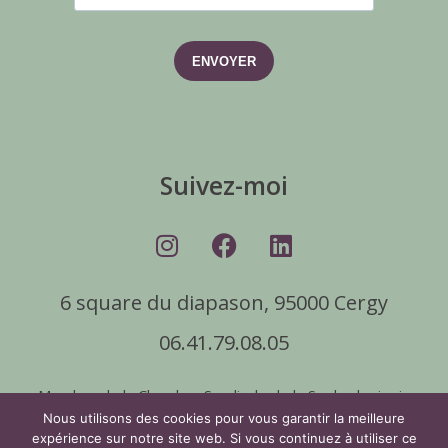
ENVOYER
Suivez-moi
6 square du diapason, 95000 Cergy
06.41.79.08.05
Membre de la Chambre Syndicale de la Sophrologie, je
réponds à un
code de déontologie
contenant 16 articles
Nous utilisons des cookies pour vous garantir la meilleure
expérience sur notre site web. Si vous continuez à utiliser ce
très clairs sur la pratique de mon métier. Ce code définit mon